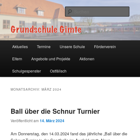
Zum
Zum
primären
sekundären
Such
Inhalt
Inhalt
springen
springen
Grundschule Gimte
Hauptmenü
Aktuelles
Termine
Unsere Schule
Förderverein
Eltern
Angebote und Projekte
Aktionen
Schulgespenster
Ostfälisch
MONATSARCHIV:
MÄRZ 2024
Ball über die Schnur Turnier
Veröffentlicht am
14. März 2024
Am Donnerstag, den 14.03.2024 fand das jährliche „Ball über die