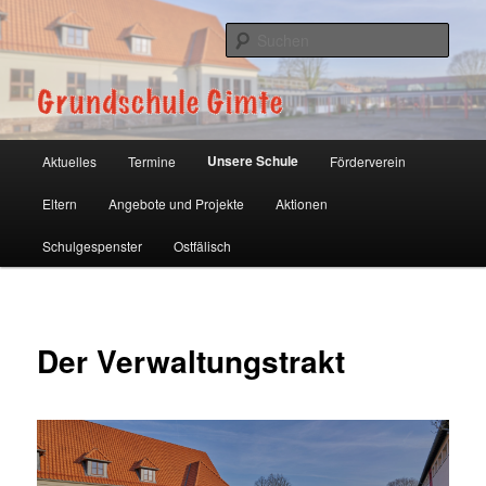
Zum
primären
Such
Inhalt
springen
Grundschule Gimte
Hauptmenü
Unsere Schule
Aktuelles
Termine
Förderverein
Eltern
Angebote und Projekte
Aktionen
Schulgespenster
Ostfälisch
Der Verwaltungstrakt