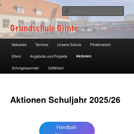
Zum
primären
Such
Inhalt
springen
Grundschule Gimte
Hauptmenü
Aktuelles
Termine
Unsere Schule
Förderverein
Aktionen
Eltern
Angebote und Projekte
Schulgespenster
Ostfälisch
Aktionen Schuljahr 2025/26
Handball-