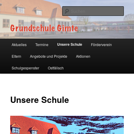
Zum
primären
Such
Inhalt
springen
Grundschule Gimte
Hauptmenü
Unsere Schule
Aktuelles
Termine
Förderverein
Eltern
Angebote und Projekte
Aktionen
Schulgespenster
Ostfälisch
Unsere Schule