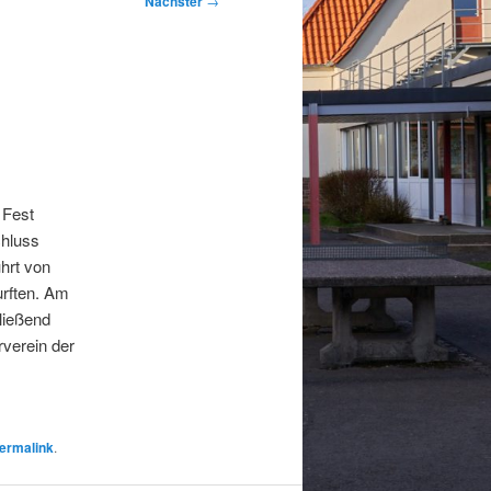
Nächster
→
 Fest
chluss
hrt von
urften. Am
ließend
verein der
ermalink
.