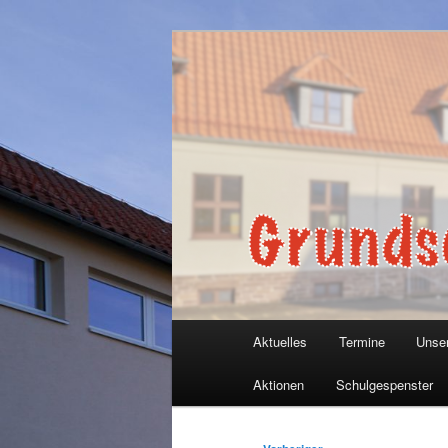
Zum
primären
Inhalt
Grundschule 
springen
Hauptmenü
Aktuelles
Termine
Unse
Aktionen
Schulgespenster
Beitragsnavigation