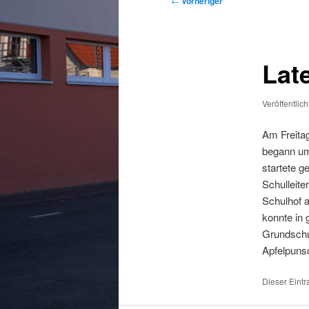
←
Vorheriger
Lat
Veröffentlic
Am Freitag
begann um
startete g
Schulleite
Schulhof 
konnte in
Grundschu
Apfelpuns
Dieser Eint