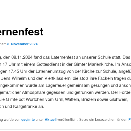
ernenfest
ht am
8. November 2024
, den 08.11.2024 fand das Laternenfest an unserer Schule statt. Das
 17 Uhr mit einem Gottesdienst in der Gimter Marienkirche. Im Ans
egen 17.45 Uhr der Laternenumzug von der Kirche zur Schule, angefü
r Jens Wilhelm und den Viertklässlern, die stolz ihre Fackeln tragen d
angekommen wurde am Lagerfeuer gemeinsam gesungen und ansch
 gemütlicher Atmosphäre gegessen und getrunken werden. Der Förder
le Gimte bot Würtchen vom Grill, Waffeln, Brezeln sowie Glühwein,
ch und Kaltgetränke an.
rag wurde von
gsgimte
unter
Aktuell
veröffentlicht. Setze ein Lesezeichen für den
P