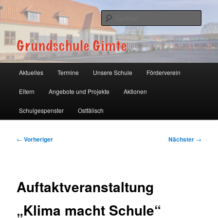
Zum
primären
Such
Inhalt
springen
Grundschule Gimte
Hauptmenü
Aktuelles
Termine
Unsere Schule
Förderverein
Eltern
Angebote und Projekte
Aktionen
Schulgespenster
Ostfälisch
Beitragsnavigation
←
Vorheriger
Nächster
→
Auftaktveranstaltung
„Klima macht Schule“